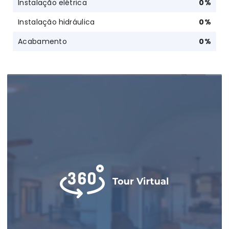
Instalação elétrica
0
%
Instalação hidráulica
0
%
Acabamento
0
%