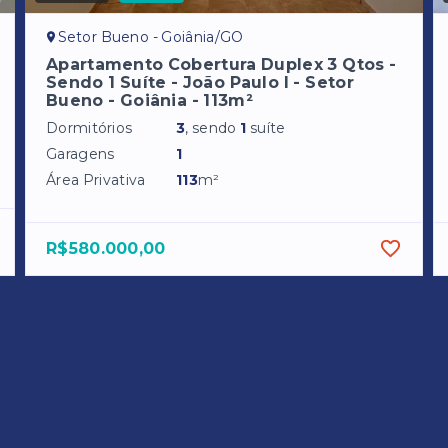
Setor Bueno - Goiânia/GO
Apartamento Cobertura Duplex 3 Qtos -
Sendo 1 Suíte - João Paulo I - Setor
Bueno - Goiânia - 113m²
Dormitórios
3
, sendo
1
suíte
Garagens
1
Área Privativa
113
m²
R$580.000,00