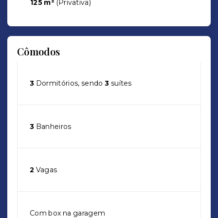
125 m²
(
Privativa
)
Cômodos
3
Dormitórios, sendo
3
suítes
3
Banheiros
2
Vagas
Com box na garagem