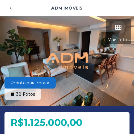
ADM IMÓVEIS
Mais fotos
Pronto para morar
38
Fotos
R$1.125.000,00