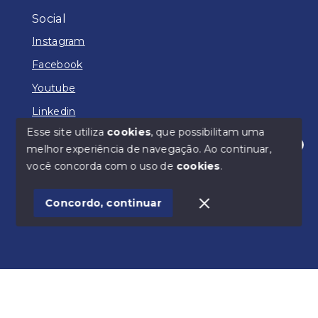
Social
Instagram
Facebook
Youtube
Linkedin
Esse site utiliza
cookies
, que possibilitam uma
melhor experiência de navegação.
Ao continuar,
Olá! Como posso lhe ajudar?
você concorda com o uso de
cookies
.
© Copyright 2026 - ADM IMÓVEIS - Todos os direitos
reservados
Concordo, continuar
SITE PARA IMOBILIARIA
Início
Histórico
Favoritos