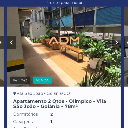
Pronto para morar
Ref.:
743
VENDA
Vila São João - Goiânia/GO
Apartamento 2 Qtos - Olimpico - Vila
São João - Goiânia - 78m²
Dormitórios
2
Garagens
1