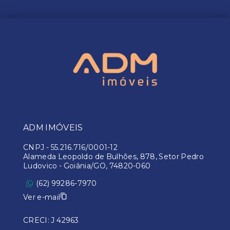
ADM IMÓVEIS
CNPJ
-
55.216.716/0001-12
Alameda Leopoldo de Bulhões, 878, Setor Pedro
Ludovico - Goiânia/GO, 74820-060
(62) 99286-7970
Ver e-mail
CRECI: J 42963