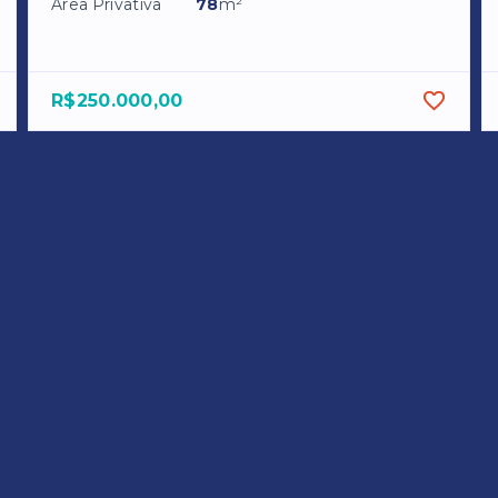
Área Privativa
78
m²
R$250.000,00