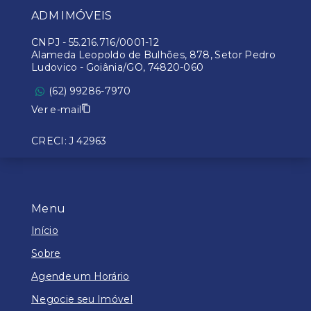
ADM IMÓVEIS
CNPJ
-
55.216.716/0001-12
Alameda Leopoldo de Bulhões, 878, Setor Pedro
Ludovico - Goiânia/GO, 74820-060
(62) 99286-7970
Ver e-mail
CRECI: J 42963
Menu
Início
Sobre
Agende um Horário
Negocie seu Imóvel