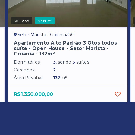
Ref.:
835
VENDA
Setor Marista - Goiânia/GO
Apartamento Alto Padrão 3 Qtos todos
suíte - Open House - Setor Marista -
Goiânia - 132m²
Dormitórios
3
, sendo
3
suítes
Garagens
2
Área Privativa
132
m²
R$1.350.000,00