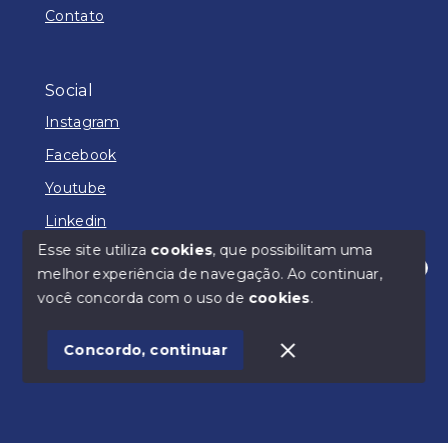
Contato
Social
Instagram
Facebook
Youtube
Linkedin
Esse site utiliza
cookies
, que possibilitam uma
melhor experiência de navegação.
Ao continuar,
Olá! Como posso lhe ajudar?
você concorda com o uso de
cookies
.
© Copyright 2026 - ADM IMÓVEIS - Todos os direitos
reservados
Concordo, continuar
SITE PARA IMOBILIARIA