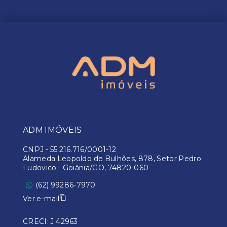
ADM IMÓVEIS
CNPJ
-
55.216.716/0001-12
Alameda Leopoldo de Bulhões, 878, Setor Pedro
Ludovico - Goiânia/GO, 74820-060
(62) 99286-7970
Ver e-mail
CRECI: J 42963