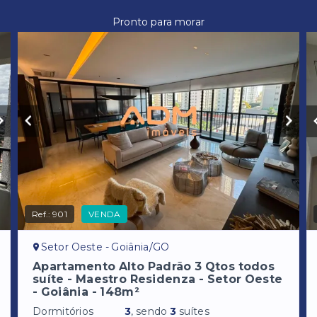
Pronto para morar
Ref.:
901
VENDA
Setor Oeste - Goiânia/GO
Apartamento Alto Padrão 3 Qtos todos
suíte - Maestro Residenza - Setor Oeste
- Goiânia - 148m²
Dormitórios
3
, sendo
3
suítes