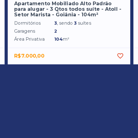
Apartamento Mobiliado Alto Padrão
para alugar - 3 Qtos todos suíte - Atoll -
Setor Marista - Goiânia - 104m²
Dormitórios
3
, sendo
3
suítes
Garagens
2
Área Privativa
104
m²
R$7.000,00