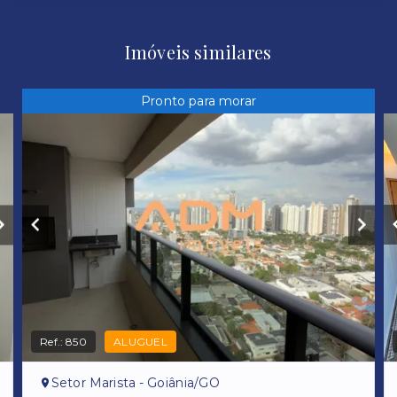
Imóveis similares
Pronto para morar
Ref.:
850
ALUGUEL
Setor Marista - Goiânia/GO