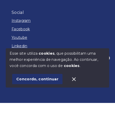
Social
Instagram
Facebook
Youtube
Linkedin
Esse site utiliza
cookies
, que possibilitam uma
melhor experiência de navegação.
Ao continuar,
Olá! Como posso lhe ajudar?
você concorda com o uso de
cookies
.
© Copyright 2026 - ADM IMÓVEIS - Todos os direitos
reservados
Concordo, continuar
SITE PARA IMOBILIARIA
Início
Histórico
Favoritos