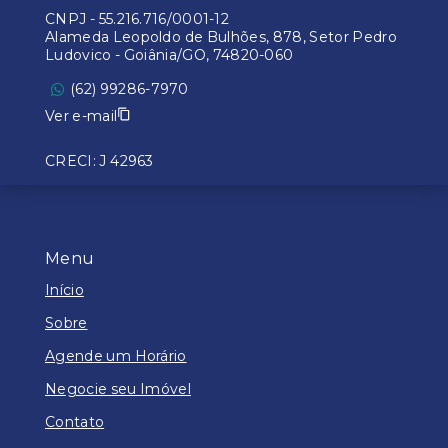
CNPJ
-
55.216.716/0001-12
Alameda Leopoldo de Bulhões, 878, Setor Pedro
Ludovico - Goiânia/GO, 74820-060
(62) 99286-7970
Ver e-mail
CRECI: J 42963
Menu
Início
Sobre
Agende um Horário
Negocie seu Imóvel
Contato