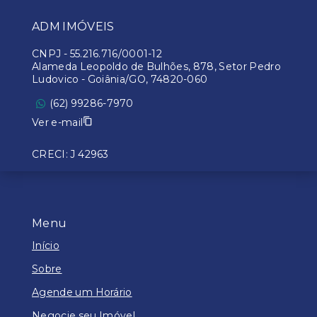
ADM IMÓVEIS
CNPJ
-
55.216.716/0001-12
Alameda Leopoldo de Bulhões, 878, Setor Pedro
Ludovico - Goiânia/GO, 74820-060
(62) 99286-7970
Ver e-mail
CRECI: J 42963
Menu
Início
Sobre
Agende um Horário
Negocie seu Imóvel