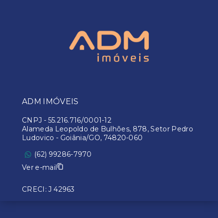
ADM IMÓVEIS
CNPJ
-
55.216.716/0001-12
Alameda Leopoldo de Bulhões, 878, Setor Pedro
Ludovico - Goiânia/GO, 74820-060
(62) 99286-7970
Ver e-mail
CRECI: J 42963