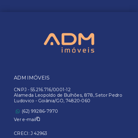
ADM IMÓVEIS
CNPJ
-
55.216.716/0001-12
Alameda Leopoldo de Bulhões, 878, Setor Pedro
Ludovico - Goiânia/GO, 74820-060
(62) 99286-7970
Ver e-mail
CRECI: J 42963